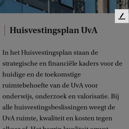
F
e
Huisvestingsplan UvA
e
d
b
a
In het Huisvestingsplan staan de
c
strategische en financiële kaders voor de
k
huidige en de toekomstige
ruimtebehoefte van de UvA voor
onderwijs, onderzoek en valorisatie. Bij
alle huisvestingsbeslissingen weegt de
UvA ruimte, kwaliteit en kosten tegen