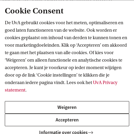
elkaar af. Het begrip kwaliteit omvat
Cookie Consent
duurzame gebouwkwaliteit en
gebruikskwaliteit. Het Huisvestingsplan is
De UvA gebruikt cookies voor het meten, optimaliseren en
goed laten functioneren van de website. Ook worden er
onderdeel van de jaarlijkse begroting van
cookies geplaatst om inhoud van derden te kunnen tonen en
de UvA.
voor marketingdoeleinden. Klik op ‘Accepteren’ om akkoord
te gaan met het plaatsen van alle cookies. Of kies voor
‘Weigeren’ om alleen functionele en analytische cookies te
accepteren. Je kunt je voorkeur op ieder moment wijzigen
door op de link ‘Cookie instellingen’ te klikken die je
Ga naar het Huisvestingsplan
onderaan iedere pagina vindt. Lees ook het
UvA Privacy
statement
.
Campusontwikkeling
Visie
Huisvestingsplan
Weigeren
Accepteren
Campusontwikkeling
Informatie over cookies