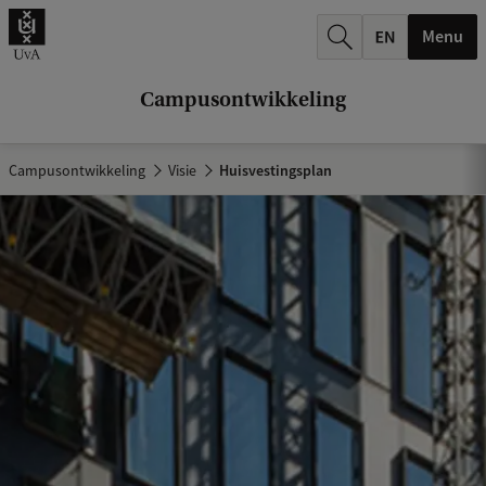
k
Menu
.
.
Campusontwikkeling
.
Campusontwikkeling
Visie
Huisvestingsplan