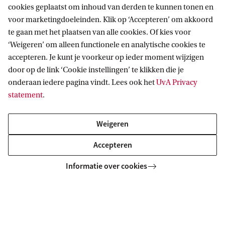
cookies geplaatst om inhoud van derden te kunnen tonen en
voor marketingdoeleinden. Klik op ‘Accepteren’ om akkoord
te gaan met het plaatsen van alle cookies. Of kies voor
‘Weigeren’ om alleen functionele en analytische cookies te
accepteren. Je kunt je voorkeur op ieder moment wijzigen
Werkzaamheden gebouw BG4 op
door op de link ‘Cookie instellingen’ te klikken die je
Universiteitskwartier
onderaan iedere pagina vindt. Lees ook het
UvA Privacy
statement
.
Vanaf augustus tot begin november vinden er
herstelwerkzaamheden plaats aan de buitenzijde van
Weigeren
gebouw BG4. Dit is nodig om de natuurstenen dakrand te
kunnen herstellen. Na deze werkzaamheden wordt ook
Accepteren
het dak van ...
Informatie over cookies
Lees verder