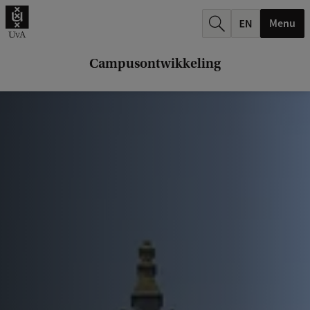
k
Menu
.
.
Campusontwikkeling
.