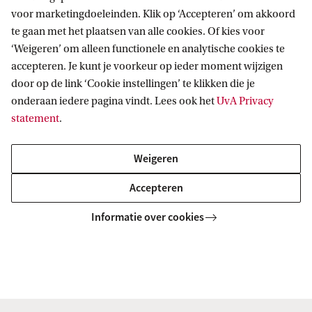
voor marketingdoeleinden. Klik op ‘Accepteren’ om akkoord
11 juni 2026
te gaan met het plaatsen van alle cookies. Of kies voor
Op 16 juli gaat de UvA een ruit
‘Weigeren’ om alleen functionele en analytische cookies te
vervangen in de
accepteren. Je kunt je voorkeur op ieder moment wijzigen
Universiteitsbibliotheek in het
door op de link ‘Cookie instellingen’ te klikken die je
Universiteitskwartier. Ter plaatse van
onderaan iedere pagina vindt. Lees ook het
UvA Privacy
de hoek Binnengasthuisstraat en
statement
.
Nieuwe Doelenstraat.
Weigeren
Accepteren
Start opbouw steigers BG5 voor
herstelwerk
Informatie over cookies
1 juni 2026
Eind april hebben we via dit kanaal en
via de nieuwsbrief UK een
aankondiging gedaan voor onderhoud
aan BG5. Vanaf 8 juni start het bedrijf