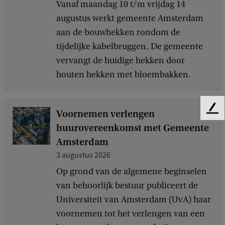
Vanaf maandag 10 t/m vrijdag 14
augustus werkt gemeente Amsterdam
aan de bouwhekken rondom de
tijdelijke kabelbruggen. De gemeente
vervangt de huidige hekken door
houten hekken met bloembakken.
Voornemen verlengen
F
e
huurovereenkomst met Gemeente
e
Amsterdam
d
3 augustus 2026
b
a
Op grond van de algemene beginselen
c
van behoorlijk bestuur publiceert de
k
Universiteit van Amsterdam (UvA) haar
voornemen tot het verlengen van een