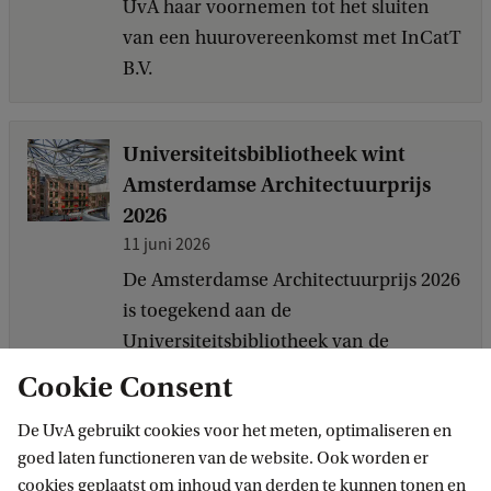
UvA haar voornemen tot het sluiten
van een huurovereenkomst met InCatT
B.V.
Universiteitsbibliotheek wint
Amsterdamse Architectuurprijs
2026
11 juni 2026
De Amsterdamse Architectuurprijs 2026
is toegekend aan de
Universiteitsbibliotheek van de
Universiteit van Amsterdam.
Cookie Consent
De UvA gebruikt cookies voor het meten, optimaliseren en
Glasvervanging UB op
goed laten functioneren van de website. Ook worden er
cookies geplaatst om inhoud van derden te kunnen tonen en
Universiteitskwartier