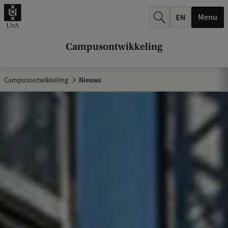
k
Menu
.
.
Campusontwikkeling
.
Campusontwikkeling
Nieuws