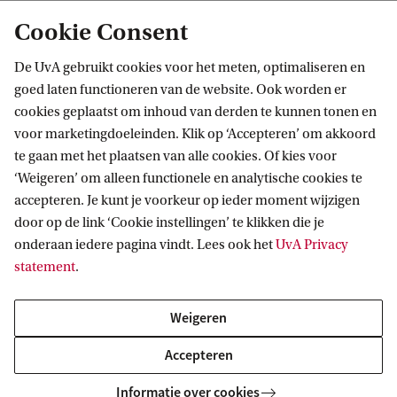
Cookie Consent
Omgevingsnieuws
De UvA gebruikt cookies voor het meten, optimaliseren en
Duurzaamheid
goed laten functioneren van de website. Ook worden er
cookies geplaatst om inhoud van derden te kunnen tonen en
Het laatste nieuws over de
voor marketingdoeleinden. Klik op ‘Accepteren’ om akkoord
te gaan met het plaatsen van alle cookies. Of kies voor
Roeterseilandcampus
‘Weigeren’ om alleen functionele en analytische cookies te
accepteren. Je kunt je voorkeur op ieder moment wijzigen
door op de link ‘Cookie instellingen’ te klikken die je
onderaan iedere pagina vindt. Lees ook het
UvA Privacy
statement
.
Weigeren
Accepteren
Placemaking: leren door te doen, midden
Informatie over cookies