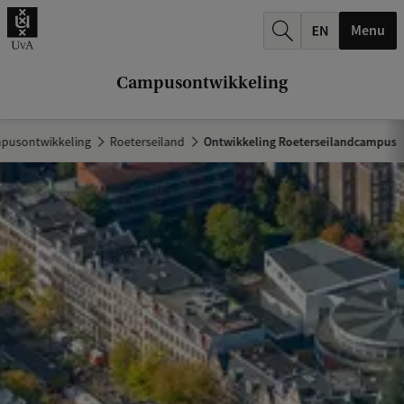
k
Menu
.
.
Campusontwikkeling
.
pusontwikkeling
Roeterseiland
Ontwikkeling Roeterseilandcampus