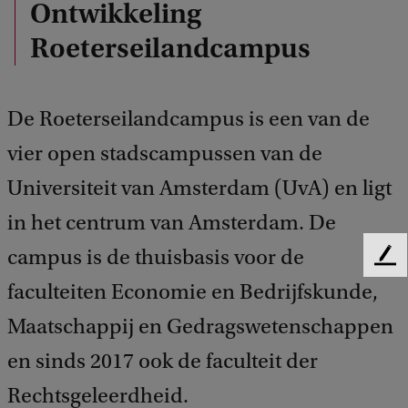
Ontwikkeling
Roeterseilandcampus
De Roeterseilandcampus is een van de
vier open stadscampussen van de
Universiteit van Amsterdam (UvA) en ligt
in het centrum van Amsterdam. De
campus is de thuisbasis voor de
F
e
faculteiten Economie en Bedrijfskunde,
e
Maatschappij en Gedragswetenschappen
d
b
en sinds 2017 ook de faculteit der
a
c
Rechtsgeleerdheid.
k