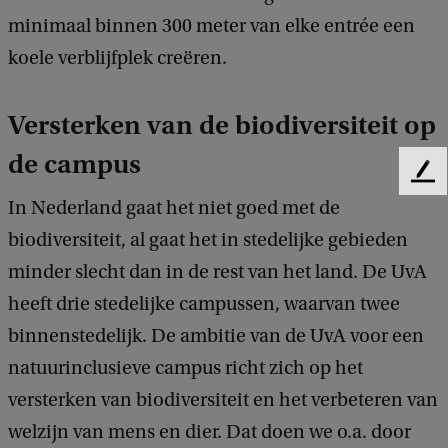
minimaal binnen 300 meter van elke entrée een
koele verblijfplek creëren.
Versterken van de biodiversiteit op
de campus
F
e
In Nederland gaat het niet goed met de
e
biodiversiteit, al gaat het in stedelijke gebieden
d
b
minder slecht dan in de rest van het land. De UvA
a
heeft drie stedelijke campussen, waarvan twee
c
binnenstedelijk. De ambitie van de UvA voor een
k
natuurinclusieve campus richt zich op het
versterken van biodiversiteit en het verbeteren van
welzijn van mens en dier. Dat doen we o.a. door