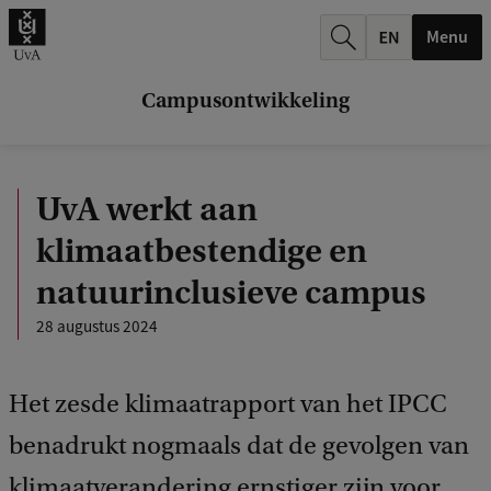
k
Menu
.
.
Campusontwikkeling
.
UvA werkt aan
klimaatbestendige en
natuurinclusieve campus
28 augustus 2024
Het zesde klimaatrapport van het IPCC
benadrukt nogmaals dat de gevolgen van
klimaatverandering ernstiger zijn voor