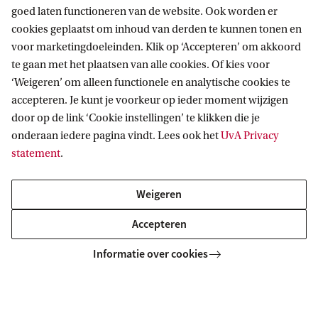
goed laten functioneren van de website. Ook worden er
Campusontwikkeling
cookies geplaatst om inhoud van derden te kunnen tonen en
Volg ons op sociale media
voor marketingdoeleinden. Klik op ‘Accepteren’ om akkoord
te gaan met het plaatsen van alle cookies. Of kies voor
‘Weigeren’ om alleen functionele en analytische cookies te
accepteren. Je kunt je voorkeur op ieder moment wijzigen
door op de link ‘Cookie instellingen’ te klikken die je
Direct naar
onderaan iedere pagina vindt. Lees ook het
UvA Privacy
statement
.
Huisvestingsontwikkeling
Contact
Universiteitsbibliotheek
Weigeren
Roeterseilandcampus
HuisvestingsOntwikkeling
Accepteren
LabQ
Informatie over cookies