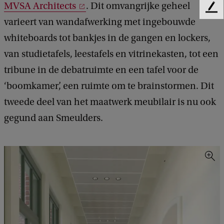
MVSA Architects
. Dit omvangrijke geheel
F
varieert van wandafwerking met ingebouwde
e
e
whiteboards tot bankjes in de gangen en lockers,
d
van studietafels, leestafels en vitrinekasten, tot een
b
a
tribune in de debatruimte en een tafel voor de
c
‘boomkamer’, een ruimte om te brainstormen. Dit
k
tweede deel van het maatwerk meubilair is nu ook
gegund aan Smeulders.