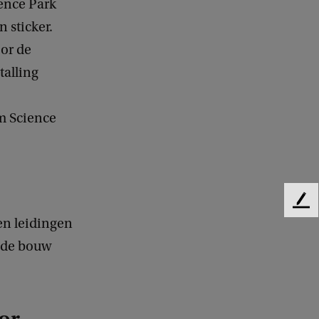
ience Park
 sticker.
oor de
talling
am Science
F
en leidingen
e
e
n de bouw
d
b
a
c
k