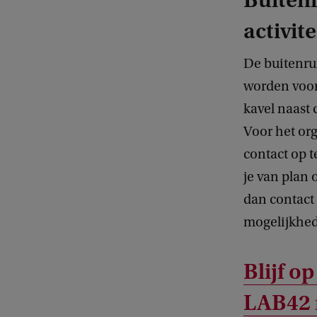
Buiten
activite
De buitenru
worden voor
kavel naast
Voor het or
contact op 
je van plan
dan contact
mogelijkhede
Blijf o
LAB42 