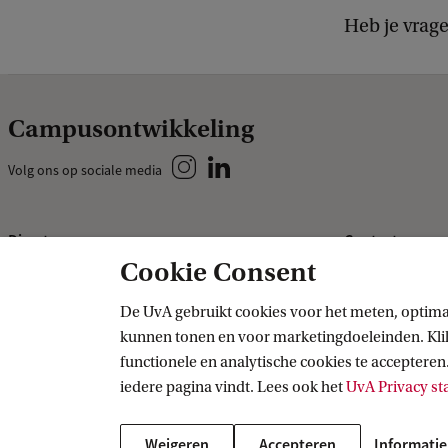
Heb je vrag
Campusontwikkeling
Volg ons op sociale media
Direct naar
Contact
Cookie Consent
Huisvestingsontwikkeling
HuisvestingsO
Universiteitsbibliotheek
De UvA gebruikt cookies voor het meten, optima
kunnen tonen en voor marketingdoeleinden. Klik 
Roeterseilandcampus
functionele en analytische cookies te accepteren.
LabQ
iedere pagina vindt. Lees ook het
UvA Privacy s
Weigeren
Accepteren
Informatie