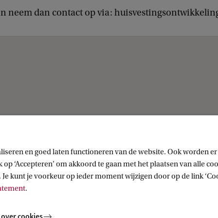
en neem dan contact op via: huisvestingsontwikkeli
ntwikkeling
liseren en goed laten functioneren van de website. Ook worden er
op ‘Accepteren’ om akkoord te gaan met het plaatsen van alle cook
 Je kunt je voorkeur op ieder moment wijzigen door op de link ‘Cook
tatement
.
 over cookies