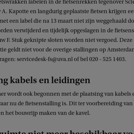
etswrakken labelen in de fietsenrekken tegenover Sc
A. Kapotte en langdurig geplaatste fietsen krijgen een
 met een label die na 13 maart niet zijn weggehaald d
rden verwijderd en tijdelijk opgeslagen in de fietsens
w F. Stuk geknipte sloten worden niet vergoed. Deze
ie geldt niet voor de overige stallingen op Amsterd
ragen: servicedesk-fs@uva.nl of bel 020 - 525 1403.
ng kabels en leidingen
er wordt ook begonnen met de plaatsing van kabels 
aar nu de fietsenstalling is. Dit ter voorbereiding va
n het bouwrijp maken van de kavel.