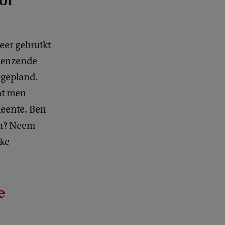
or
eer gebruikt
renzende
 gepland.
nt men
meente. Ben
en? Neem
lke
e