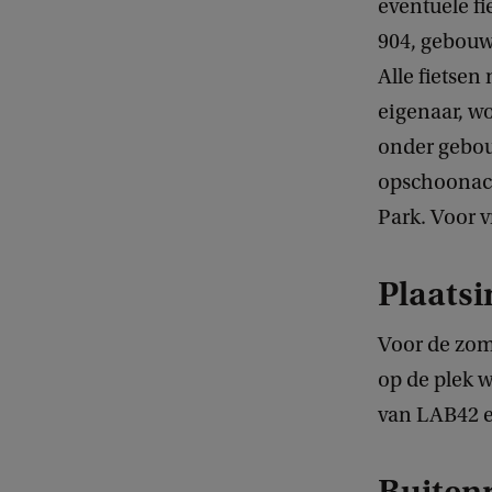
eventuele fi
904, gebouw 
Alle fietsen
eigenaar, wo
onder gebou
opschoonact
Park. Voor v
Plaatsi
Voor de zom
op de plek w
van LAB42 e