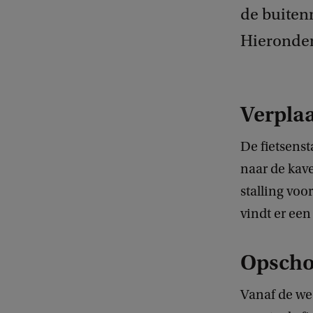
de buiten
Hieronder
Verplaa
De fietsenst
naar de kav
stalling vo
vindt er een
Opschoo
Vanaf de wee