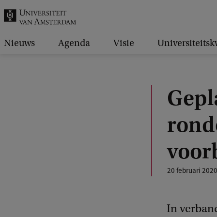
k
.
.
Nieuws
Agenda
Visie
Universiteitsk
.
Gepl
rond
voor
20 februari 202
In verban