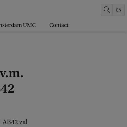
msterdam UMC
Contact
v.m.
B42
LAB42 zal